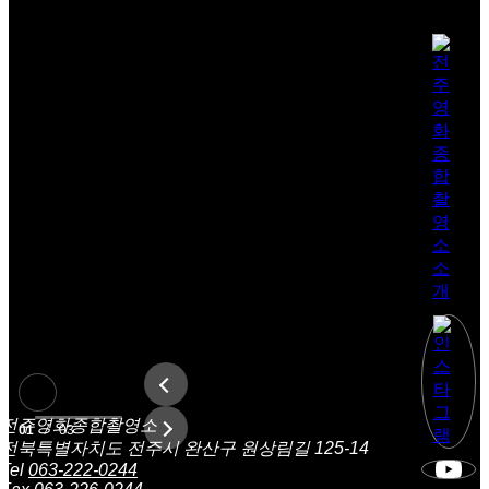
전주영화종합촬영소
01
/
03
전북특별자치도 전주시 완산구 원상림길 125-14
Tel
063-222-0244