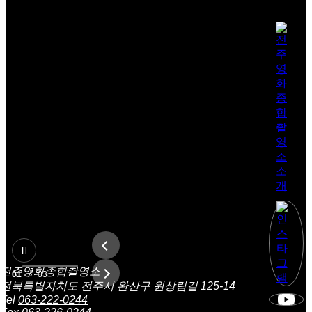
전주영화종합촬영소
01
/
03
전북특별자치도 전주시 완산구 원상림길 125-14
Tel
063-222-0244